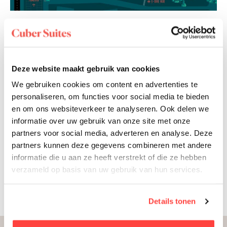
Ready to dive in?
Deze website maakt gebruik van cookies
We gebruiken cookies om content en advertenties te
Book your spot today!
personaliseren, om functies voor social media te bieden
en om ons websiteverkeer te analyseren. Ook delen we
Start booking
informatie over uw gebruik van onze site met onze
partners voor social media, adverteren en analyse. Deze
partners kunnen deze gegevens combineren met andere
Discover suites
informatie die u aan ze heeft verstrekt of die ze hebben
verzameld op basis van uw gebruik van hun services.
Details tonen