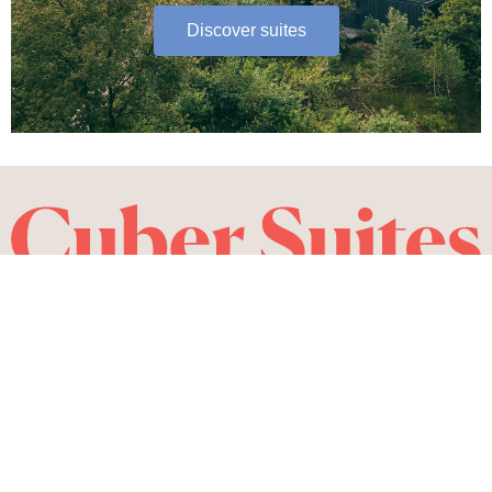
Discover suites
Get out of the city whenever you feel like it.
Stay
About
Accomodaties
Media
De App
Become a partner
Map
Blog