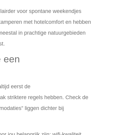
lairder voor spontane weekendjes
kamperen met hotelcomfort en hebben
meestal in prachtige natuurgebieden
st.
e een
ltijd eerst de
k striktere regels hebben. Check de
odaties” liggen dichter bij
r jou belangrijk zijn: wifi-kwaliteit,