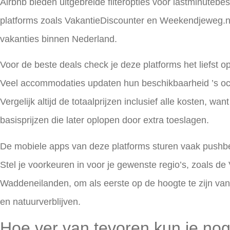
Airbnb bieden uitgebreide filteropties voor lastminutebe
platforms zoals VakantieDiscounter en Weekendjeweg.nl 
vakanties binnen Nederland.
Voor de beste deals check je deze platforms het liefst 
Veel accommodaties updaten hun beschikbaarheid ’s och
Vergelijk altijd de totaalprijzen inclusief alle kosten, wa
basisprijzen die later oplopen door extra toeslagen.
De mobiele apps van deze platforms sturen vaak pushbe
Stel je voorkeuren in voor je gewenste regio’s, zoals de
Waddeneilanden, om als eerste op de hoogte te zijn v
en natuurverblijven.
Hoe ver van tevoren kun je no