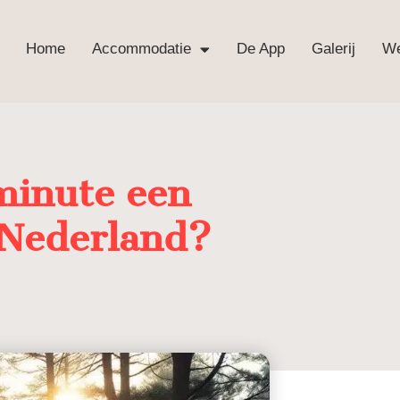
Home
Accommodatie
De App
Galerij
We
 minute een
 Nederland?