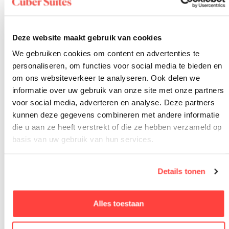
Veluwe zijn: te laat vertrekken en de drukte
onderschatten, onvoldoende water meenemen,
Deze website maakt gebruik van cookies
We gebruiken cookies om content en advertenties te
afwijken van gemarkeerde paden in gesloten
personaliseren, om functies voor social media te bieden en
natuurgebieden en vergeten dat teken een reëel
om ons websiteverkeer te analyseren. Ook delen we
informatie over uw gebruik van onze site met onze partners
risico vormen in het warme seizoen.
voor social media, adverteren en analyse. Deze partners
kunnen deze gegevens combineren met andere informatie
Veel bezoekers onderschatten hoe snel het gebied
die u aan ze heeft verstrekt of die ze hebben verzameld op
vol kan lopen op een zonnige weekenddag. Wie om
basis van uw gebruik van hun services.
tien uur aankomt bij de Posbank of de Hoge Veluwe,
Details tonen
treft een heel ander beeld dan wie er om zeven uur al
loopt. Vroeg vertrekken is de eenvoudigste manier
Alles toestaan
om het beste van de Veluwe te ervaren.