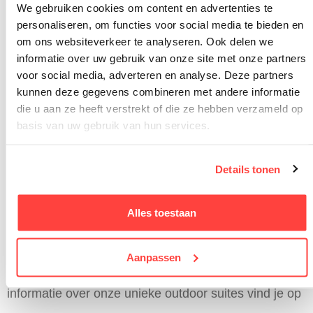
We gebruiken cookies om content en advertenties te
Regendouche onder een glazen plafond met
personaliseren, om functies voor social media te bieden en
sterrenhemel
om ons websiteverkeer te analyseren. Ook delen we
informatie over uw gebruik van onze site met onze partners
Personal guide voor lokale restaurant- en
voor social media, adverteren en analyse. Deze partners
activiteitentips
kunnen deze gegevens combineren met andere informatie
die u aan ze heeft verstrekt of die ze hebben verzameld op
Geen televisie – de natuur is jouw entertainment
basis van uw gebruik van hun services.
De combinatie van architectonisch design en
natuurbeleving creëert een onvergetelijke ervaring.
Details tonen
Je geniet van alle luxe van een designhotel met de
Alles toestaan
vrijheid van een huisje in de natuur. Ontdek onze
beschikbare accommodaties
of neem contact op via
Aanpassen
ons
terugbelverzoek
voor persoonlijk advies. Meer
informatie over onze unieke outdoor suites vind je op