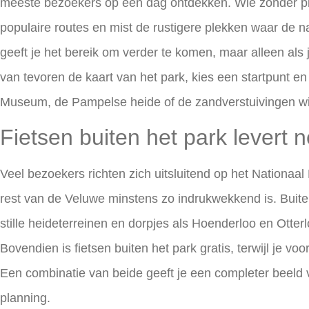
meeste bezoekers op één dag ontdekken. Wie zonder pla
populaire routes en mist de rustigere plekken waar de na
geeft je het bereik om verder te komen, maar alleen als 
van tevoren de kaart van het park, kies een startpunt en 
Museum, de Pampelse heide of de zandverstuivingen w
Fietsen buiten het park levert n
Veel bezoekers richten zich uitsluitend op het Nationaa
rest van de Veluwe minstens zo indrukwekkend is. Buiten
stille heideterreinen en dorpjes als Hoenderloo en Otterlo
Bovendien is fietsen buiten het park gratis, terwijl je vo
Een combinatie van beide geeft je een completer beeld v
planning.