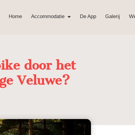
Home
Accommodatie
De App
Galerij
We
ike door het
oge Veluwe?