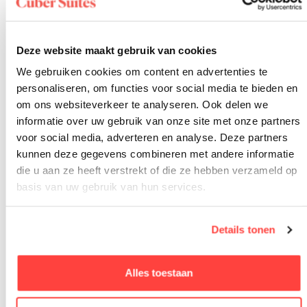
Uddel en richting Apeldoorn voor een bezoek aan
Paleis het Loo. Elke route biedt een andere inkijk in
Deze website maakt gebruik van cookies
het gevarieerde Veluwse landschap.
We gebruiken cookies om content en advertenties te
personaliseren, om functies voor social media te bieden en
Een van de meest gewaardeerde routes is de tocht
om ons websiteverkeer te analyseren. Ook delen we
informatie over uw gebruik van onze site met onze partners
van Hoenderloo via het Deelense Veld naar
voor social media, adverteren en analyse. Deze partners
Apeldoorn. Onderweg passeer je open heidevelden,
kunnen deze gegevens combineren met andere informatie
die u aan ze heeft verstrekt of die ze hebben verzameld op
dichte loofbossen en het historische Paleis het Loo.
basis van uw gebruik van hun services.
De totale afstand bedraagt ongeveer 35 tot 45
kilometer afhankelijk van de gekozen knooppunten.
Details tonen
Met een e-bike is dit een comfortabele dagtocht.
Alles toestaan
Wie van stuifzand houdt, rijdt richting Kootwijkerzand,
een van de grootste stuifzandgebieden van Europa.