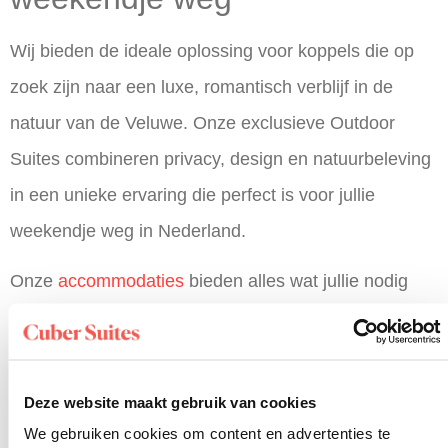
Wij bieden de ideale oplossing voor koppels die op
zoek zijn naar een
luxe, romantisch verblijf in de
natuur
van de Veluwe. Onze exclusieve Outdoor
Suites combineren privacy, design en natuurbeleving
in een unieke ervaring die perfect is voor jullie
weekendje weg in Nederland.
Onze
accommodaties
bieden alles wat jullie nodig
hebben voor een romantisch verblijf:
Vrijstaande suites met panoramische ramen die
Deze website maakt gebruik van cookies
de natuur naar binnen halen
We gebruiken cookies om content en advertenties te
Kingsize bed direct naast grote ramen met