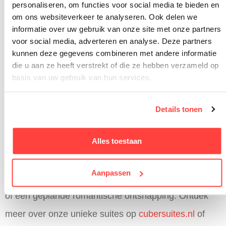
personaliseren, om functies voor social media te bieden en
schilderachtig uitzicht op de Veluwe
om ons websiteverkeer te analyseren. Ook delen we
informatie over uw gebruik van onze site met onze partners
Regendouche onder een glazen plafond voor
voor social media, adverteren en analyse. Deze partners
sterrenkijken tijdens het douchen
kunnen deze gegevens combineren met andere informatie
die u aan ze heeft verstrekt of die ze hebben verzameld op
Privé-Dutchtub of sauna voor ultieme wellness
basis van uw gebruik van hun services.
en ontspanning
Volledige digitale bediening via een app voor
Details tonen
een contactloos en ongestoord verblijf
Local guide service voor persoonlijke tips over
Alles toestaan
restaurants en activiteiten
Aanpassen
Perfect voor een spontaan lastminuteweekendje weg
of een geplande romantische ontsnapping. Ontdek
meer over onze unieke suites op
cubersuites.nl
of