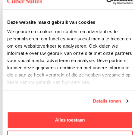
seizoen ook de mogelijkheid om de sterrenhemel te
bewonderen. Zonder de lichtoverlast van de stad en
Deze website maakt gebruik van cookies
met heldere winterluchten is de Veluwe een van de
We gebruiken cookies om content en advertenties te
donkerste gebieden van Nederland, wat zorgt voor
personaliseren, om functies voor social media te bieden en
om ons websiteverkeer te analyseren. Ook delen we
een sterrenhemel die je in de stad nooit te zien krijgt.
informatie over uw gebruik van onze site met onze partners
voor social media, adverteren en analyse. Deze partners
Wanneer is de beste periode
kunnen deze gegevens combineren met andere informatie
om de Veluwe buiten het
die u aan ze heeft verstrekt of die ze hebben verzameld op
basis van uw gebruik van hun services.
hoogseizoen te bezoeken?
Details tonen
De beste periodes om de Veluwe buiten het
hoogseizoen te bezoeken zijn september tot
Alles toestaan
november voor herfstkleuren en edelhertenbronst, en
februari tot april voor rust, fris groen en bloeiende