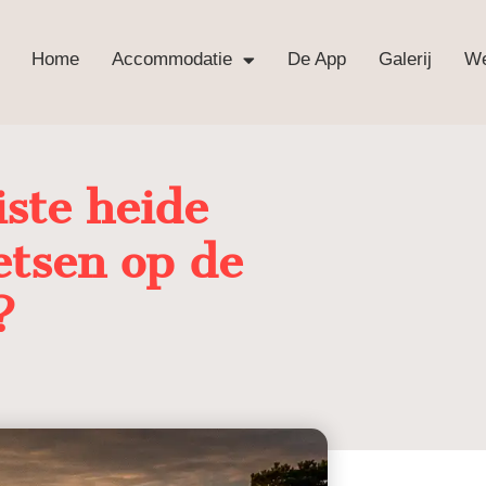
Home
Accommodatie
De App
Galerij
We
iste heide
etsen op de
?