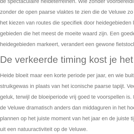
de spectaculaire heideterreinen. Wie zonder voorbereiding
zonder de open paarse vlaktes te zien die de Veluwe zo b
het kiezen van routes die specifiek door heidegebieden 
gebieden die het meest de moeite waard zijn. Een goede 
heidegebieden markeert, verandert een gewone fietstoch
De verkeerde timing kost je he
Heide bloeit maar een korte periode per jaar, en wie buite
struikgewas in plaats van het iconische paarse tapijt. Ve
geluk, terwijl de bloeiperiode vrij goed te voorspellen i
de Veluwe dramatisch anders dan middaguren in het hoog
plannen op het juiste moment van het jaar en de juiste t
uit een natuuractiviteit op de Veluwe.