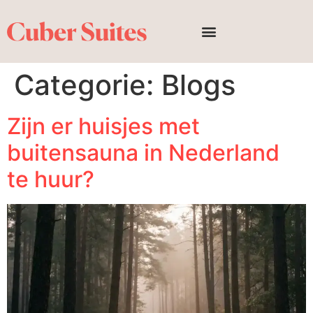
Categorie:
Blogs
Zijn er huisjes met
buitensauna in Nederland
te huur?